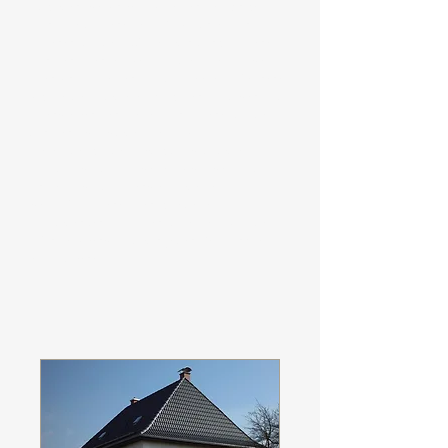
hochwertige Arbeit mit einer Bestprice
Garantie zu vereinen. Zum Vorteil für
unserer Kunden können wir durch unsere
Partnerunternehmen Baudienstleistungen
aller Art aus einer Hand anbieten. Mehrere
Achitekten sowie ein Sachverständiger und
Energieberater stehen für unsere Kunden
zur Verfügung, wenn es um
Gebäudeschadenabwicklung , sowie
Einholung von Baugenehmigungen und
Erstellung von Energieausweisen
geht.Mit unseren verschiedenen
Handwerkern in Bayern, Hessen & Baden
Württemberg sind wir jeder Zeit für Sie
einsatzbereit.