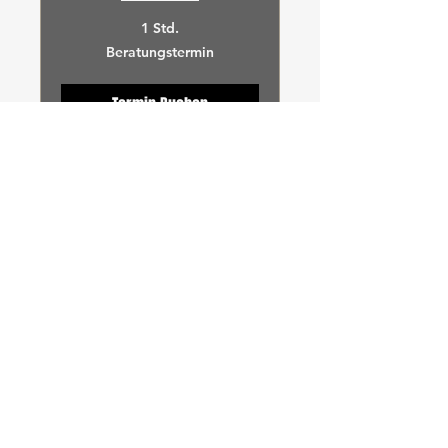
1 Std.
Beratungstermin
Beratungstermin
Termin Buchen
Spenglerarbeiten
Weiterlesen
1 Std.
Beratungstermin