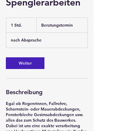
Spenglerarbeiten
Beratungstermin
1 Std.
1
Beratungstermin
S
t
nach Absprache
d
Weiter
Beschreibung
Egal ob Regenrinnen, Fallrohre,
Schornstein- oder Mauerabdeckungen,
Fensterbleche Gesimsabdeckungen usw.
alles das zum Schutz des Bauwerkes.
Dabei ist uns eine exakte verarbeitung