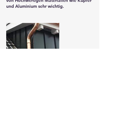
von Hochwertigen Materialien wie Kupfer
und Aluminium sehr wichtig.
Kontaktangaben
+ 017672470693
kg.dach@yahoo.de
Rabenbergstraße 27, Jossgrund,
Deutschland