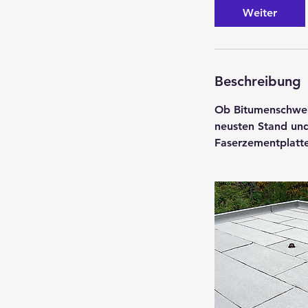
d
Weiter
Beschreibung
Ob Bitumenschweis
neusten Stand un
Faserzementplatte