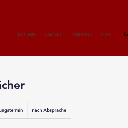
K
Start Seite
Über uns
Referenzen
More
ächer
rmin
ungstermin
nach Absprache