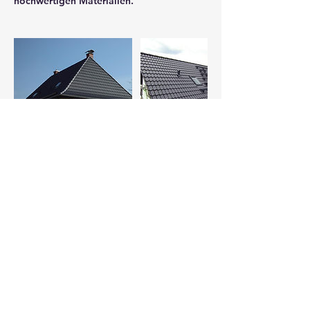
hochwertigen Materialien.
Kontaktangaben
+ 017672470693
kg.dach@yahoo.de
Rabenbergstraße 27, Jossgrund,
Deutschland