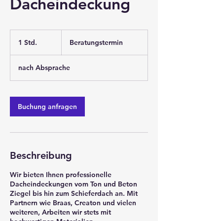
Dacheindeckung
Beratungstermin
1 Std.
1
Beratungstermin
S
t
nach Absprache
d
Buchung anfragen
Beschreibung
Wir bieten Ihnen professionelle
Dacheindeckungen vom Ton und Beton
Ziegel bis hin zum Schieferdach an. Mit
Partnern wie Braas, Creaton und vielen
weiteren, Arbeiten wir stets mit